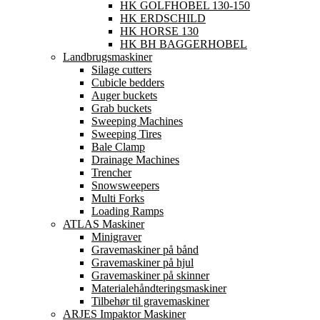
HK GOLFHOBEL 130-150
HK ERDSCHILD
HK HORSE 130
HK BH BAGGERHOBEL
Landbrugsmaskiner
Silage cutters
Cubicle bedders
Auger buckets
Grab buckets
Sweeping Machines
Sweeping Tires
Bale Clamp
Drainage Machines
Trencher
Snowsweepers
Multi Forks
Loading Ramps
ATLAS Maskiner
Minigraver
Gravemaskiner på bånd
Gravemaskiner på hjul
Gravemaskiner på skinner
Materialehåndteringsmaskiner
Tilbehør til gravemaskiner
ARJES Impaktor Maskiner