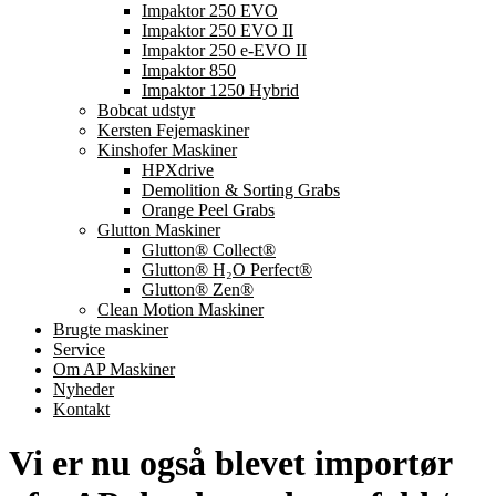
Impaktor 250 EVO
Impaktor 250 EVO II
Impaktor 250 e-EVO II
Impaktor 850
Impaktor 1250 Hybrid
Bobcat udstyr
Kersten Fejemaskiner
Kinshofer Maskiner
HPXdrive
Demolition & Sorting Grabs
Orange Peel Grabs
Glutton Maskiner
Glutton® Collect®
Glutton® H₂O Perfect®
Glutton® Zen®
Clean Motion Maskiner
Brugte maskiner
Service
Om AP Maskiner
Nyheder
Kontakt
Vi er nu også blevet importør