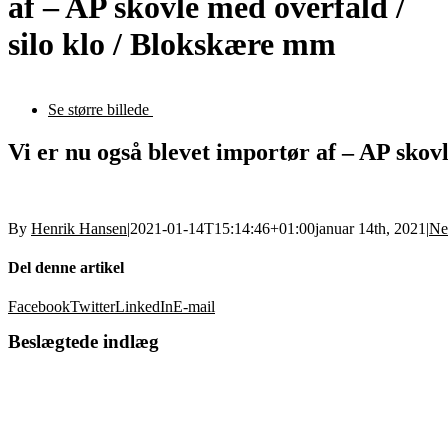
af – AP skovle med overfald /
silo klo / Blokskære mm
Se større billede
Vi er nu også blevet importør af – AP skov
By
Henrik Hansen
|
2021-01-14T15:14:46+01:00
januar 14th, 2021
|
Ne
Del denne artikel
Facebook
Twitter
LinkedIn
E-mail
Beslægtede indlæg