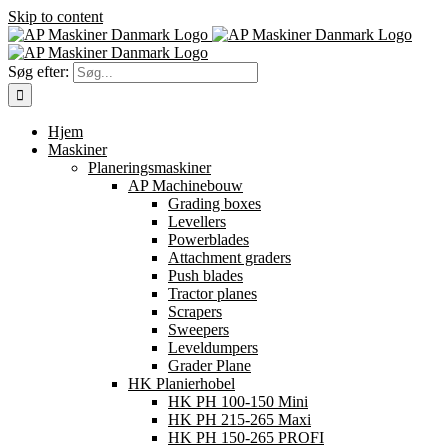
Skip to content
Søg efter:
Hjem
Maskiner
Planeringsmaskiner
AP Machinebouw
Grading boxes
Levellers
Powerblades
Attachment graders
Push blades
Tractor planes
Scrapers
Sweepers
Leveldumpers
Grader Plane
HK Planierhobel
HK PH 100-150 Mini
HK PH 215-265 Maxi
HK PH 150-265 PROFI